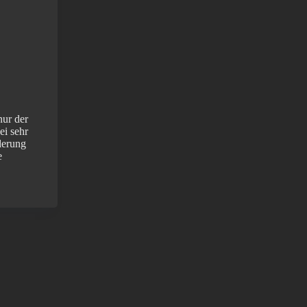
nur der
ei sehr
derung
e