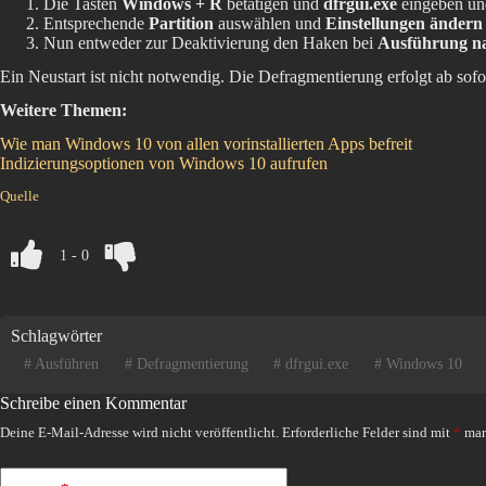
Die Tasten
Windows + R
betätigen und
dfrgui.exe
eingeben un
Entsprechende
Partition
auswählen und
Einstellungen ändern
Nun entweder zur Deaktivierung den Haken bei
Ausführung na
Ein Neustart ist nicht notwendig. Die Defragmentierung erfolgt ab sof
Weitere Themen:
Wie man Windows 10 von allen vorinstallierten Apps befreit
Indizierungsoptionen von Windows 10 aufrufen
Quelle
1
-
0
Schlagwörter
#
Ausführen
#
Defragmentierung
#
dfrgui.exe
#
Windows 10
Schreibe einen Kommentar
Deine E-Mail-Adresse wird nicht veröffentlicht.
Erforderliche Felder sind mit
*
mar