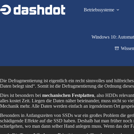
Zum
Inhalt
Betriebssysteme
springen
Windows 10: Automati
Wissen
Die Defragmentierung ist eigentlich ein recht sinnvolles und hilfreic
Daten belegt sind“. Somit ist die Defragmentierung die Ordnung dieses
Dies ist besonders bei
mechanischen Festplatten
, also HDDs relevant
alles kostet Zeit. Liegen die Daten näher beieinander, muss nicht so v
Mechanik mehr. Alle Daten werden einfach an irgendeinem Ort gespeic
Besonders in Anfangszeiten von SSDs war ein großes Problem die ge
schädigende Effekte auf die SSD haben. Deshalb hat man früher noch
schiefgehen, wo man dann selber Hand anlegen muss. Wenn das der Fall