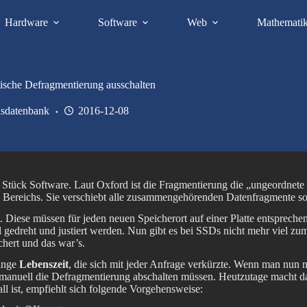
Hardware
Software
Web
Mathemati
sche Defragmentierung ausschalten
sdatenbank
2016-12-08
hes Stück Software. Laut Oxford ist die Fragmentierung die „ungeordnet
 Bereichs. Sie verschiebt alle zusammengehörenden Datenfragmente so, 
. Diese müssen für jeden neuen Speicherort auf einer Platte entspreche
iel gedreht und justiert werden. Nun gibt es bei SSDs nicht mehr viel 
hert und das war’s.
ringe
Lebenszeit
, die sich mit jeder Anfrage verkürzte. Wenn man nun 
 manuell die Defragmentierung abschalten müssen. Heutzutage macht 
 ist, empfiehlt sich folgende Vorgehensweise: